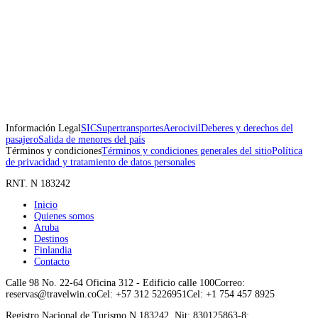
Información Legal
SIC
Supertransportes
Aerocivil
Deberes y derechos del
pasajero
Salida de menores del país
Términos y condiciones
Términos y condiciones generales del sitio
Política
de privacidad y tratamiento de datos personales
RNT. N 183242
Inicio
Quienes somos
Aruba
Destinos
Finlandia
Contacto
Calle 98 No. 22-64 Oficina 312 - Edificio calle 100
Correo:
reservas@travelwin.co
Cel: +57 312 5226951
Cel: +1 754 457 8925
Registro Nacional de Turismo N 183242. Nit: 830125863-8: